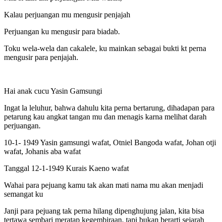
Kalau perjuangan mu mengusir penjajah
Perjuangan ku mengusir para biadab.
Toku wela-wela dan cakalele, ku mainkan sebagai bukti kt perna
mengusir para penjajah.
Hai anak cucu Yasin Gamsungi
Ingat la leluhur, bahwa dahulu kita perna bertarung, dihadapan para
petarung kau angkat tangan mu dan menagis karna melihat darah
perjuangan.
10-1- 1949 Yasin gamsungi wafat, Otniel Bangoda wafat, Johan otji
wafat, Johanis aba wafat
Tanggal 12-1-1949 Kurais Kaeno wafat
Wahai para pejuang kamu tak akan mati nama mu akan menjadi
semangat ku
Janji para pejuang tak perna hilang dipenghujung jalan, kita bisa
tertawa sembari meratap kegembiraan, tapi bukan berarti sejarah