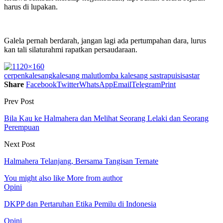
harus di lupakan.
Galela pernah berdarah, jangan lagi ada pertumpahan dara, lurus
kan tali silaturahmi rapatkan persaudaraan.
cerpen
kalesang
kalesang malut
lomba kalesang sastra
puisi
sastar
Share
Facebook
Twitter
WhatsApp
Email
Telegram
Print
Prev Post
Bila Kau ke Halmahera dan Melihat Seorang Lelaki dan Seorang
Perempuan
Next Post
Halmahera Telanjang, Bersama Tangisan Ternate
You might also like
More from author
Opini
DKPP dan Pertaruhan Etika Pemilu di Indonesia
Opini