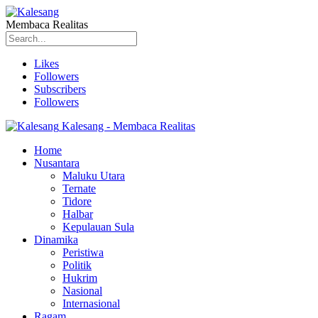
Membaca Realitas
Likes
Followers
Subscribers
Followers
Kalesang - Membaca Realitas
Home
Nusantara
Maluku Utara
Ternate
Tidore
Halbar
Kepulauan Sula
Dinamika
Peristiwa
Politik
Hukrim
Nasional
Internasional
Ragam