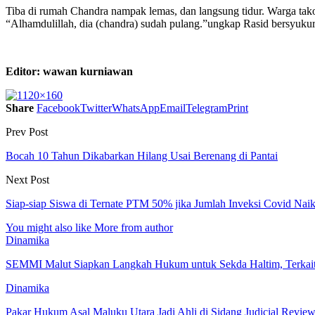
Tiba di rumah Chandra nampak lemas, dan langsung tidur. Warga ta
“Alhamdulillah, dia (chandra) sudah pulang.”ungkap Rasid bersyukur.
Editor: wawan kurniawan
Share
Facebook
Twitter
WhatsApp
Email
Telegram
Print
Prev Post
Bocah 10 Tahun Dikabarkan Hilang Usai Berenang di Pantai
Next Post
Siap-siap Siswa di Ternate PTM 50% jika Jumlah Inveksi Covid Nai
You might also like
More from author
Dinamika
SEMMI Malut Siapkan Langkah Hukum untuk Sekda Haltim, Terka
Dinamika
Pakar Hukum Asal Maluku Utara Jadi Ahli di Sidang Judicial R