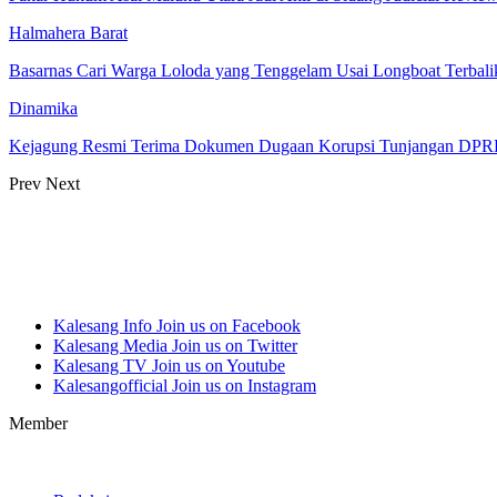
Halmahera Barat
Basarnas Cari Warga Loloda yang Tenggelam Usai Longboat Terbalik
Dinamika
Kejagung Resmi Terima Dokumen Dugaan Korupsi Tunjangan DPRD
Prev
Next
Kalesang Info
Join us on Facebook
Kalesang Media
Join us on Twitter
Kalesang TV
Join us on Youtube
Kalesangofficial
Join us on Instagram
Member