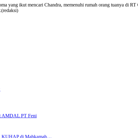
koma yang ikut mencari Chandra, memenuhi rumah orang tuanya di RT
(redaksi)
k
it AMDAL PT Feni
eview KUHAP di Mahkamah…