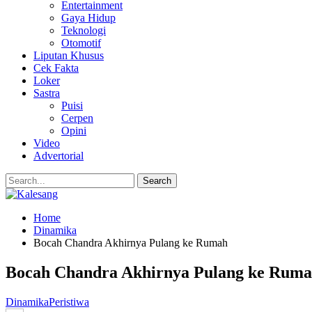
Entertainment
Gaya Hidup
Teknologi
Otomotif
Liputan Khusus
Cek Fakta
Loker
Sastra
Puisi
Cerpen
Opini
Video
Advertorial
Home
Dinamika
Bocah Chandra Akhirnya Pulang ke Rumah
Bocah Chandra Akhirnya Pulang ke Rum
Dinamika
Peristiwa