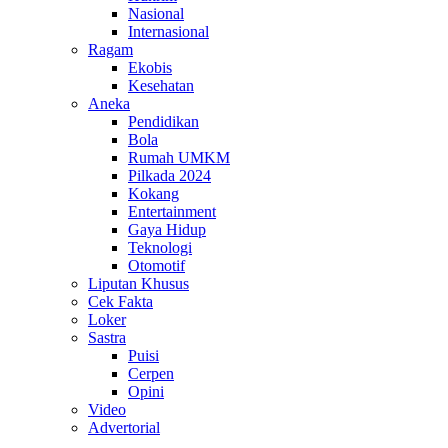
Nasional
Internasional
Ragam
Ekobis
Kesehatan
Aneka
Pendidikan
Bola
Rumah UMKM
Pilkada 2024
Kokang
Entertainment
Gaya Hidup
Teknologi
Otomotif
Liputan Khusus
Cek Fakta
Loker
Sastra
Puisi
Cerpen
Opini
Video
Advertorial