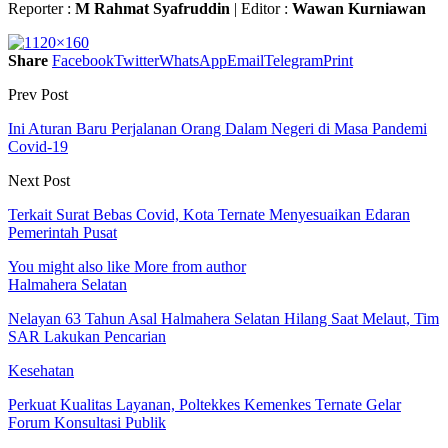
Reporter :
M Rahmat Syafruddin
| Editor :
Wawan Kurniawan
Share
Facebook
Twitter
WhatsApp
Email
Telegram
Print
Prev Post
Ini Aturan Baru Perjalanan Orang Dalam Negeri di Masa Pandemi
Covid-19
Next Post
Terkait Surat Bebas Covid, Kota Ternate Menyesuaikan Edaran
Pemerintah Pusat
You might also like
More from author
Halmahera Selatan
Nelayan 63 Tahun Asal Halmahera Selatan Hilang Saat Melaut, Tim
SAR Lakukan Pencarian
Kesehatan
Perkuat Kualitas Layanan, Poltekkes Kemenkes Ternate Gelar
Forum Konsultasi Publik