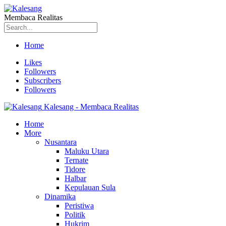
Membaca Realitas
Home
Likes
Followers
Subscribers
Followers
Kalesang - Membaca Realitas
Home
More
Nusantara
Maluku Utara
Ternate
Tidore
Halbar
Kepulauan Sula
Dinamika
Peristiwa
Politik
Hukrim