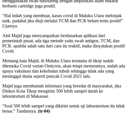
menggunakan swab nasofaring dengan amplifikasi asam nukleat
berbasis cartridge juga positif.
“Hal inilah yang membuat, kasus covid di Maluku Utara melonjak
naik, padahal jika diuji melalui TCM dan PCR belum tentu positif”
Ujarnya.
Abd Majid juga menyampaikan berdasarkan aplikasi dari
pemerintah pusat, ada tiga metode yaitu swab antigen, TCM, dan
PCR. apabila salah satu dari cara itu reaktif, maka dinyatakan positif
Covid.
Memang kata Majid, di Maluku Utara terutama di tikep sudah
ditemuka Covid varian Omicron, akan tetapi menurutnya, sudah ada
upaya vaksinasi dan kekebalan tubuh sehingga tidak ada yang
meninggal dunia seperti puncak Covid 2021 lalu.
Majid juga membantah informasi yang beredar di masyarakat, jika
Dinkes Kota Tikep mengirim 500 lebih sampel darah ke
laboratorium di Makassar.
“Soal 500 lebih sampel yang dikirim untuk uji laboratorium itu tidak
benar.” Tandasnya.
(tr-04)