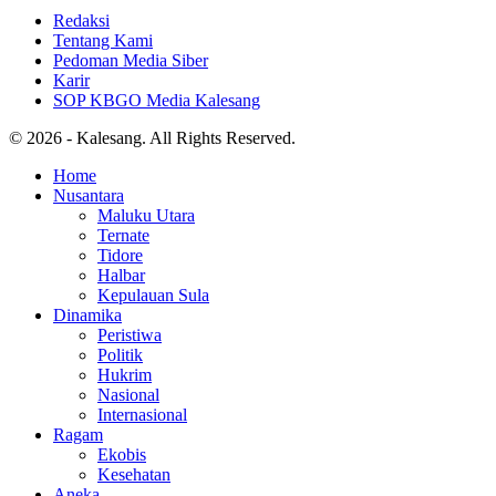
Redaksi
Tentang Kami
Pedoman Media Siber
Karir
SOP KBGO Media Kalesang
© 2026 - Kalesang. All Rights Reserved.
Home
Nusantara
Maluku Utara
Ternate
Tidore
Halbar
Kepulauan Sula
Dinamika
Peristiwa
Politik
Hukrim
Nasional
Internasional
Ragam
Ekobis
Kesehatan
Aneka