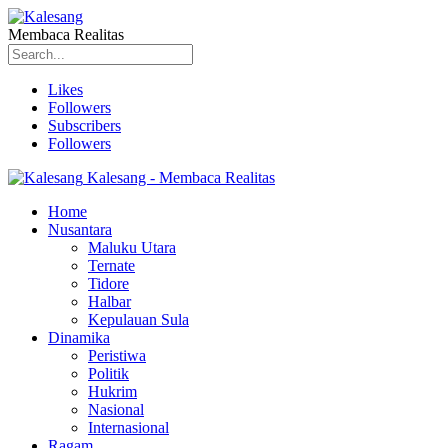
Membaca Realitas
Likes
Followers
Subscribers
Followers
Kalesang - Membaca Realitas
Home
Nusantara
Maluku Utara
Ternate
Tidore
Halbar
Kepulauan Sula
Dinamika
Peristiwa
Politik
Hukrim
Nasional
Internasional
Ragam