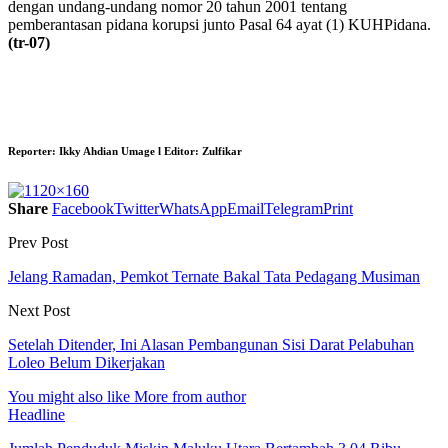
dengan undang-undang nomor 20 tahun 2001 tentang
pemberantasan pidana korupsi junto Pasal 64 ayat (1) KUHPidana.
(tr-07)
Reporter:
Ikky Ahdian Umage
l Editor:
Zulfikar
Share
Facebook
Twitter
WhatsApp
Email
Telegram
Print
Prev Post
Jelang Ramadan, Pemkot Ternate Bakal Tata Pedagang Musiman
Next Post
Setelah Ditender, Ini Alasan Pembangunan Sisi Darat Pelabuhan
Loleo Belum Dikerjakan
You might also like
More from author
Headline