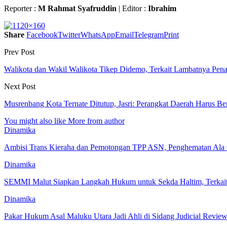
Reporter :
M Rahmat Syafruddin
| Editor :
Ibrahim
Share
Facebook
Twitter
WhatsApp
Email
Telegram
Print
Prev Post
Walikota dan Wakil Walikota Tikep Didemo, Terkait Lambatnya Pen
Next Post
Musrenbang Kota Ternate Ditutup, Jasri: Perangkat Daerah Harus Be
You might also like
More from author
Dinamika
Ambisi Trans Kieraha dan Pemotongan TPP ASN, Penghematan Ala 
Dinamika
SEMMI Malut Siapkan Langkah Hukum untuk Sekda Haltim, Terka
Dinamika
Pakar Hukum Asal Maluku Utara Jadi Ahli di Sidang Judicial R