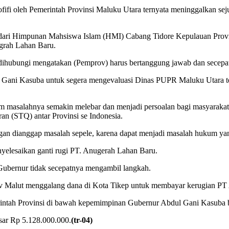
ifi oleh Pemerintah Provinsi Maluku Utara ternyata meninggalkan se
n dari Himpunan Mahsiswa Islam (HMI) Cabang Tidore Kepulauan Prov
grah Lahan Baru.
ihubungi mengatakan (Pemprov) harus bertanggung jawab dan secepa
ni Kasuba untuk segera mengevaluasi Dinas PUPR Maluku Utara terk
lum masalahnya semakin melebar dan menjadi persoalan bagi masyaraka
uran (STQ) antar Provinsi se Indonesia.
gan dianggap masalah sepele, karena dapat menjadi masalah hukum ya
yelesaikan ganti rugi PT. Anugerah Lahan Baru.
Gubernur tidak secepatnya mengambil langkah.
Malut menggalang dana di Kota Tikep untuk membayar kerugian PT
erintah Provinsi di bawah kepemimpinan Gubernur Abdul Gani Kasuba b
sar Rp 5.128.000.000.
(tr-04)