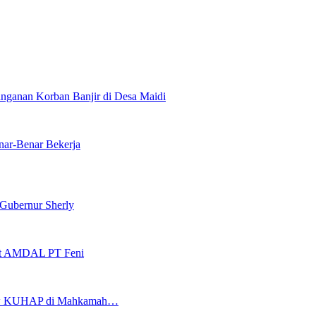
anganan Korban Banjir di Desa Maidi
nar-Benar Bekerja
Gubernur Sherly
it AMDAL PT Feni
eview KUHAP di Mahkamah…