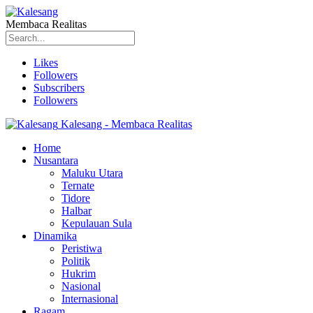
Membaca Realitas
Likes
Followers
Subscribers
Followers
Kalesang - Membaca Realitas
Home
Nusantara
Maluku Utara
Ternate
Tidore
Halbar
Kepulauan Sula
Dinamika
Peristiwa
Politik
Hukrim
Nasional
Internasional
Ragam