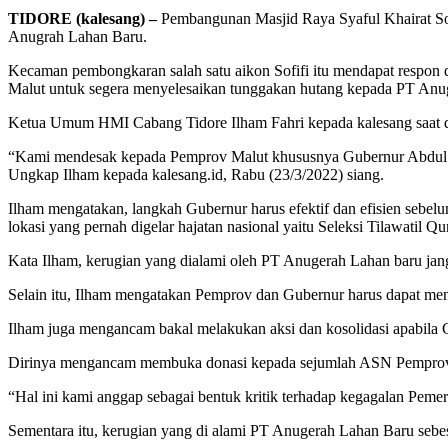
TIDORE (kalesang) –
Pembangunan Masjid Raya Syaful Khairat Sof
Anugrah Lahan Baru.
Kecaman pembongkaran salah satu aikon Sofifi itu mendapat respo
Malut untuk segera menyelesaikan tunggakan hutang kepada PT Anu
Ketua Umum HMI Cabang Tidore Ilham Fahri kepada kalesang saat d
“Kami mendesak kepada Pemprov Malut khususnya Gubernur Abdul Ga
Ungkap Ilham kepada kalesang.id, Rabu (23/3/2022) siang.
Ilham mengatakan, langkah Gubernur harus efektif dan efisien sebe
lokasi yang pernah digelar hajatan nasional yaitu Seleksi Tilawatil Q
Kata Ilham, kerugian yang dialami oleh PT Anugerah Lahan baru jan
Selain itu, Ilham mengatakan Pemprov dan Gubernur harus dapat men
Ilham juga mengancam bakal melakukan aksi dan kosolidasi apabila 
Dirinya mengancam membuka donasi kepada sejumlah ASN Pemprov 
“Hal ini kami anggap sebagai bentuk kritik terhadap kegagalan Pem
Sementara itu, kerugian yang di alami PT Anugerah Lahan Baru sebe