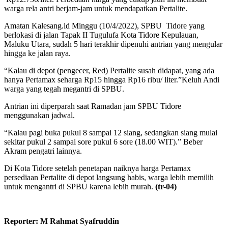
warga rela antri berjam-jam untuk mendapatkan Pertalite.
Amatan Kalesang.id Minggu (10/4/2022), SPBU Tidore yang
berlokasi di jalan Tapak II Tugulufa Kota Tidore Kepulauan,
Maluku Utara, sudah 5 hari terakhir dipenuhi antrian yang mengular
hingga ke jalan raya.
“Kalau di depot (pengecer, Red) Pertalite susah didapat, yang ada
hanya Pertamax seharga Rp15 hingga Rp16 ribu/ liter.”Keluh Andi
warga yang tegah megantri di SPBU.
Antrian ini diperparah saat Ramadan jam SPBU Tidore
menggunakan jadwal.
“Kalau pagi buka pukul 8 sampai 12 siang, sedangkan siang mulai
sekitar pukul 2 sampai sore pukul 6 sore (18.00 WIT).” Beber
Akram pengatri lainnya.
Di Kota Tidore setelah penetapan naiknya harga Pertamax
persediaan Pertalite di depot langsung habis, warga lebih memilih
untuk mengantri di SPBU karena lebih murah.
(tr-04)
Reporter: M Rahmat Syafruddin