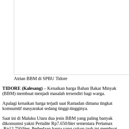
Atrian BBM di SPBU Tidore
TIDORE (Kalesang)
– Kenaikan harga Bahan Bakar Minyak
(BBM) membuat menjadi masalah tersendiri bagi warga.
Apalagi kenaikan harga terjadi saat Ramadan dimana tingkat
komsumtif masyarakat sedang tinggi-tingginya.
Saat ini di Maluku Utara dua jenis BBM yang paling banyak
dikonsumsi yakni Pertalite Rp7.650/liter sementara Pertamax
Rp12.750/liter. Perbedaan harga yang cukup jauh ini membuat