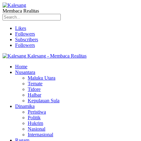
Membaca Realitas
Likes
Followers
Subscribers
Followers
Kalesang - Membaca Realitas
Home
Nusantara
Maluku Utara
Ternate
Tidore
Halbar
Kepulauan Sula
Dinamika
Peristiwa
Politik
Hukrim
Nasional
Internasional
Ragam