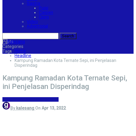
Sastra
Puisi
Cerpen
Opini
Video
Advertorial
Posts
Categories
Home
Tags
Headline
Kampung Ramadan Kota Ternate Sepi, ini Penjelasan
Disperindag
Kampung Ramadan Kota Ternate Sepi,
ini Penjelasan Disperindag
Headline
Nusantara
Ternate
By
kalesang
On
Apr 13, 2022