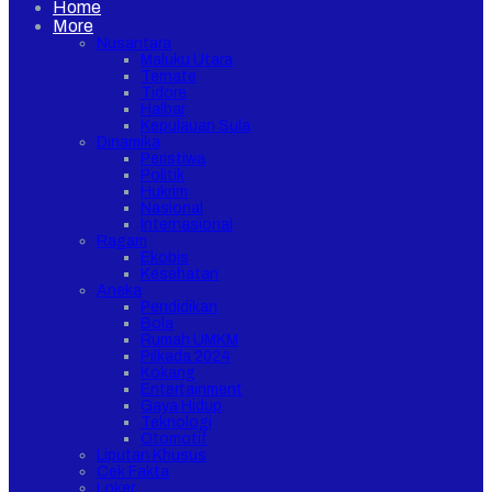
Home
More
Nusantara
Maluku Utara
Ternate
Tidore
Halbar
Kepulauan Sula
Dinamika
Peristiwa
Politik
Hukrim
Nasional
Internasional
Ragam
Ekobis
Kesehatan
Aneka
Pendidikan
Bola
Rumah UMKM
Pilkada 2024
Kokang
Entertainment
Gaya Hidup
Teknologi
Otomotif
Liputan Khusus
Cek Fakta
Loker