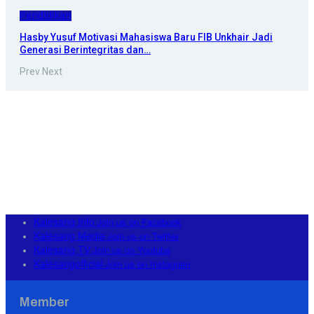
Pendidikan
Hasby Yusuf Motivasi Mahasiswa Baru FIB Unkhair Jadi
Generasi Berintegritas dan…
Prev
Next
Kalesang Info
Join us on Facebook
Kalesang Media
Join us on Twitter
Kalesang TV
Join us on Youtube
Kalesangofficial
Join us on Instagram
Member