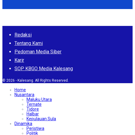
Redaksi
Tentang Kami
Pedoman Media Siber
Karir
SOP KBGO Media Kalesang
© 2026 - Kalesang. All Rights Reserved.
Home
Nusantara
Maluku Utara
Ternate
Tidore
Halbar
Kepulauan Sula
Dinamika
Peristiwa
Politik