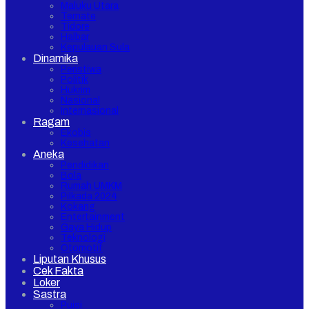
Maluku Utara
Ternate
Tidore
Halbar
Kepulauan Sula
Dinamika
Peristiwa
Politik
Hukrim
Nasional
Internasional
Ragam
Ekobis
Kesehatan
Aneka
Pendidikan
Bola
Rumah UMKM
Pilkada 2024
Kokang
Entertainment
Gaya Hidup
Teknologi
Otomotif
Liputan Khusus
Cek Fakta
Loker
Sastra
Puisi