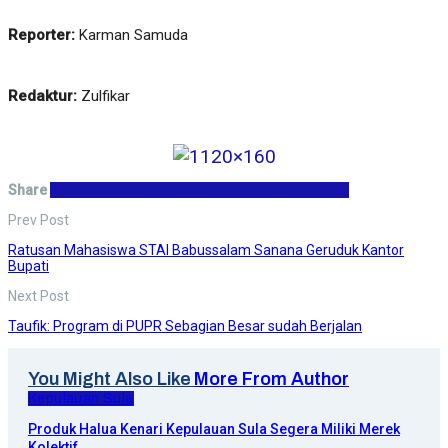
Reporter:
Karman Samuda
Redaktur:
Zulfikar
Share
Facebook
Twitter
WhatsApp
Email
Telegram
Print
Prev Post
Ratusan Mahasiswa STAI Babussalam Sanana Geruduk Kantor
Bupati
Next Post
Taufik: Program di PUPR Sebagian Besar sudah Berjalan
You Might Also Like
More From Author
Kepulauan Sula
Produk Halua Kenari Kepulauan Sula Segera Miliki Merek
Kolektif