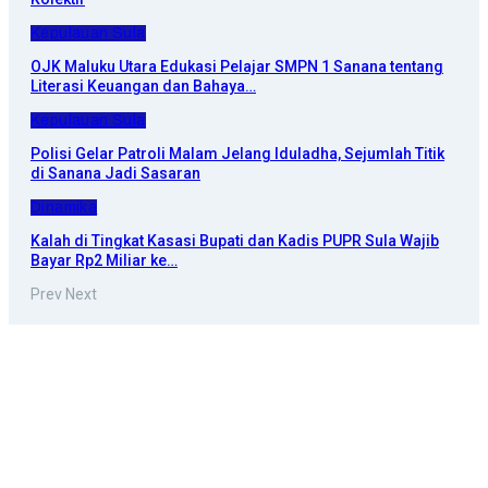
Kepulauan Sula
OJK Maluku Utara Edukasi Pelajar SMPN 1 Sanana tentang
Literasi Keuangan dan Bahaya…
Kepulauan Sula
Polisi Gelar Patroli Malam Jelang Iduladha, Sejumlah Titik
di Sanana Jadi Sasaran
Dinamika
Kalah di Tingkat Kasasi Bupati dan Kadis PUPR Sula Wajib
Bayar Rp2 Miliar ke…
Prev
Next