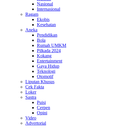
Nasional
Internasional
Ragam
Ekobis
Kesehatan
Aneka
Pendidikan
Bola
Rumah UMKM
Pilkada 2024
Kokang
Entertainment
Gaya Hidup
Teknologi
Otomotif
Liputan Khusus
Cek Fakta
Loker
Sastra
Puisi
Cerpen
Opini
Video
Advertorial