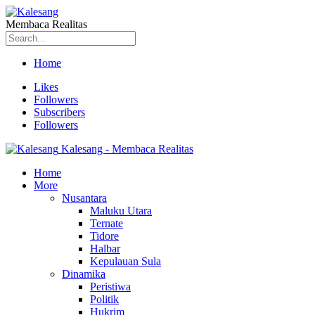
Membaca Realitas
Home
Likes
Followers
Subscribers
Followers
Kalesang - Membaca Realitas
Home
More
Nusantara
Maluku Utara
Ternate
Tidore
Halbar
Kepulauan Sula
Dinamika
Peristiwa
Politik
Hukrim