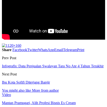
Share
Facebook
Twitter
WhatsApp
Email
Telegram
Print
Prev Post
Infografis: Data Penjualan Swalayan Tara No Ate 4 Tahun Terakhir
Next Post
Ibu Kota Sofifi Diterjang Banjir
You might also like
More from author
Video
Mantan Pramugari, Alih Profesi Bisnis Es Cream