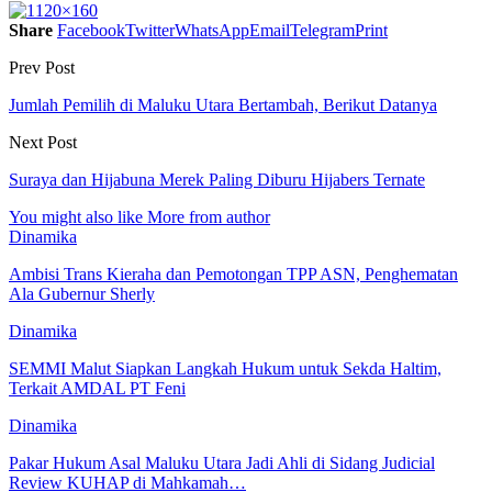
Share
Facebook
Twitter
WhatsApp
Email
Telegram
Print
Prev Post
Jumlah Pemilih di Maluku Utara Bertambah, Berikut Datanya
Next Post
Suraya dan Hijabuna Merek Paling Diburu Hijabers Ternate
You might also like
More from author
Dinamika
Ambisi Trans Kieraha dan Pemotongan TPP ASN, Penghematan
Ala Gubernur Sherly
Dinamika
SEMMI Malut Siapkan Langkah Hukum untuk Sekda Haltim,
Terkait AMDAL PT Feni
Dinamika
Pakar Hukum Asal Maluku Utara Jadi Ahli di Sidang Judicial
Review KUHAP di Mahkamah…