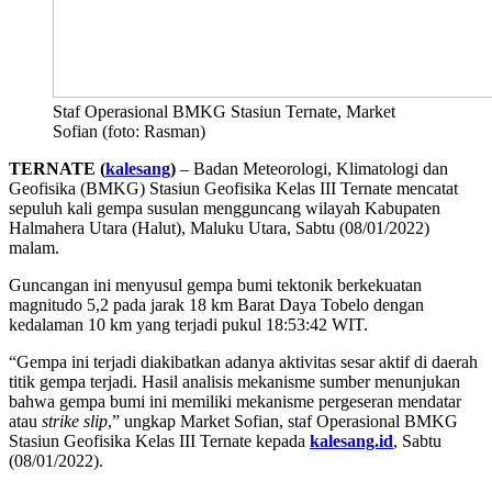
Staf Operasional BMKG Stasiun Ternate, Market
Sofian (foto: Rasman)
TERNATE (
kalesang
)
– Badan Meteorologi, Klimatologi dan
Geofisika (BMKG) Stasiun Geofisika Kelas III Ternate mencatat
sepuluh kali gempa susulan mengguncang wilayah Kabupaten
Halmahera Utara (Halut), Maluku Utara, Sabtu (08/01/2022)
malam.
Guncangan ini menyusul gempa bumi tektonik berkekuatan
magnitudo 5,2 pada jarak 18 km Barat Daya Tobelo dengan
kedalaman 10 km yang terjadi pukul 18:53:42 WIT.
“Gempa ini terjadi diakibatkan adanya aktivitas sesar aktif di daerah
titik gempa terjadi. Hasil analisis mekanisme sumber menunjukan
bahwa gempa bumi ini memiliki mekanisme pergeseran mendatar
atau
strike slip
,” ungkap Market Sofian, staf Operasional BMKG
Stasiun Geofisika Kelas III Ternate kepada
kalesang.id
, Sabtu
(08/01/2022).