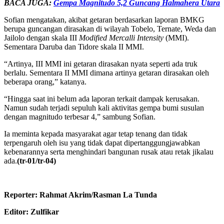
BACA JUGA:
Gempa Magnitudo 5,2 Guncang Halmahera Utara
Sofian mengatakan, akibat getaran berdasarkan laporan BMKG
berupa guncangan dirasakan di wilayah Tobelo, Ternate, Weda dan
Jailolo dengan skala III
Modified Mercalli Intensity
(MMI).
Sementara Daruba dan Tidore skala II MMI.
“Artinya, III MMI ini getaran dirasakan nyata seperti ada truk
berlalu. Sementara II MMI dimana artinya getaran dirasakan oleh
beberapa orang,” katanya.
“Hingga saat ini belum ada laporan terkait dampak kerusakan.
Namun sudah terjadi sepuluh kali aktivitas gempa bumi susulan
dengan magnitudo terbesar 4,” sambung Sofian.
Ia meminta kepada masyarakat agar tetap tenang dan tidak
terpengaruh oleh isu yang tidak dapat dipertanggungjawabkan
kebenarannya serta menghindari bangunan rusak atau retak jikalau
ada.
(tr-01/tr-04)
Reporter: Rahmat Akrim/Rasman La Tunda
Editor: Zulfikar