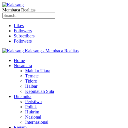
Membaca Realitas
Likes
Followers
Subscribers
Followers
Kalesang - Membaca Realitas
Home
Nusantara
Maluku Utara
Ternate
Tidore
Halbar
Kepulauan Sula
Dinamika
Peristiwa
Politik
Hukrim
Nasional
Internasional
Ragam