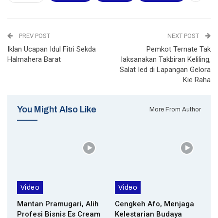
PREV POST
NEXT POST
Iklan Ucapan Idul Fitri Sekda
Pemkot Ternate Tak
Halmahera Barat
laksanakan Takbiran Keliling,
Salat Ied di Lapangan Gelora
Kie Raha
You Might Also Like
More From Author
Video
Video
Mantan Pramugari, Alih
Cengkeh Afo, Menjaga
Profesi Bisnis Es Cream
Kelestarian Budaya