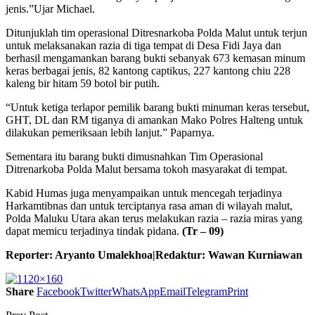
jenis.”Ujar Michael.
Ditunjuklah tim operasional Ditresnarkoba Polda Malut untuk terjun
untuk melaksanakan razia di tiga tempat di Desa Fidi Jaya dan
berhasil mengamankan barang bukti sebanyak 673 kemasan minum
keras berbagai jenis, 82 kantong captikus, 227 kantong chiu 228
kaleng bir hitam 59 botol bir putih.
“Untuk ketiga terlapor pemilik barang bukti minuman keras tersebut,
GHT, DL dan RM tiganya di amankan Mako Polres Halteng untuk
dilakukan pemeriksaan lebih lanjut.” Paparnya.
Sementara itu barang bukti dimusnahkan Tim Operasional
Ditrenarkoba Polda Malut bersama tokoh masyarakat di tempat.
Kabid Humas juga menyampaikan untuk mencegah terjadinya
Harkamtibnas dan untuk terciptanya rasa aman di wilayah malut,
Polda Maluku Utara akan terus melakukan razia – razia miras yang
dapat memicu terjadinya tindak pidana.
(Tr – 09)
Reporter: Aryanto Umalekhoa|Redaktur: Wawan Kurniawan
Share
Facebook
Twitter
WhatsApp
Email
Telegram
Print