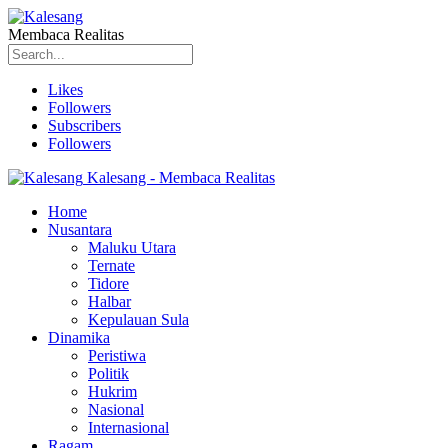
Membaca Realitas
Likes
Followers
Subscribers
Followers
Kalesang - Membaca Realitas
Home
Nusantara
Maluku Utara
Ternate
Tidore
Halbar
Kepulauan Sula
Dinamika
Peristiwa
Politik
Hukrim
Nasional
Internasional
Ragam