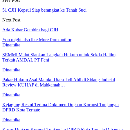
Prev Post
51 CJH Kepsul Siap berangkat ke Tanah Suci
Next Post
Ada Kabar Gembira bagi CJH
You might also like
More from author
Dinamika
SEMMI Malut Siapkan Langkah Hukum untuk Sekda Haltim,
Terkait AMDAL PT Feni
Dinamika
Pakar Hukum Asal Maluku Utara Jadi Ahli di Sidang Judicial
Review KUHAP di Mahkamah…
Dinamika
Kejagung Resmi Terima Dokumen Dugaan Korupsi Tunjangan
DPRD Kota Ternate
Dinamika
Kasus Dugaan Korupsi Tunjangan DPRD Kota Ternate Dibawah