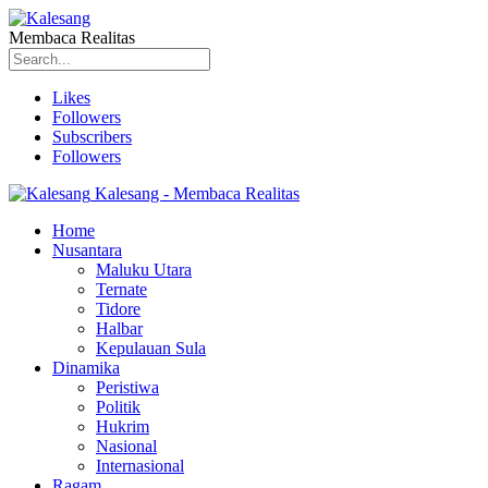
Membaca Realitas
Likes
Followers
Subscribers
Followers
Kalesang - Membaca Realitas
Home
Nusantara
Maluku Utara
Ternate
Tidore
Halbar
Kepulauan Sula
Dinamika
Peristiwa
Politik
Hukrim
Nasional
Internasional
Ragam