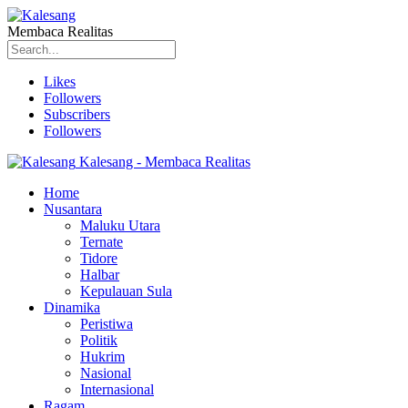
Membaca Realitas
Likes
Followers
Subscribers
Followers
Kalesang - Membaca Realitas
Home
Nusantara
Maluku Utara
Ternate
Tidore
Halbar
Kepulauan Sula
Dinamika
Peristiwa
Politik
Hukrim
Nasional
Internasional
Ragam