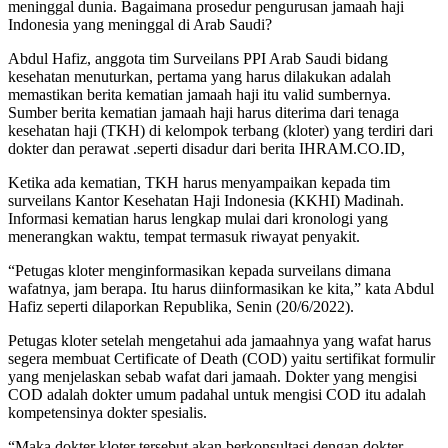
meninggal dunia. Bagaimana prosedur pengurusan jamaah haji
Indonesia yang meninggal di Arab Saudi?
Abdul Hafiz, anggota tim Surveilans PPI Arab Saudi bidang
kesehatan menuturkan, pertama yang harus dilakukan adalah
memastikan berita kematian jamaah haji itu valid sumbernya.
Sumber berita kematian jamaah haji harus diterima dari tenaga
kesehatan haji (TKH) di kelompok terbang (kloter) yang terdiri dari
dokter dan perawat .seperti disadur dari berita IHRAM.CO.ID,
Ketika ada kematian, TKH harus menyampaikan kepada tim
surveilans Kantor Kesehatan Haji Indonesia (KKHI) Madinah.
Informasi kematian harus lengkap mulai dari kronologi yang
menerangkan waktu, tempat termasuk riwayat penyakit.
“Petugas kloter menginformasikan kepada surveilans dimana
wafatnya, jam berapa. Itu harus diinformasikan ke kita,” kata Abdul
Hafiz seperti dilaporkan Republika, Senin (20/6/2022).
Petugas kloter setelah mengetahui ada jamaahnya yang wafat harus
segera membuat Certificate of Death (COD) yaitu sertifikat formulir
yang menjelaskan sebab wafat dari jamaah. Dokter yang mengisi
COD adalah dokter umum padahal untuk mengisi COD itu adalah
kompetensinya dokter spesialis.
“Maka dokter kloter tersebut akan berkonsultasi dengan dokter