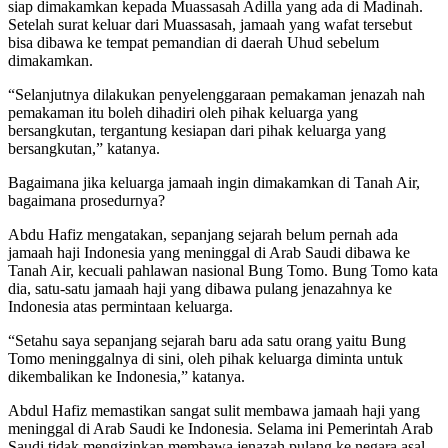
siap dimakamkan kepada Muassasah Adilla yang ada di Madinah.
Setelah surat keluar dari Muassasah, jamaah yang wafat tersebut
bisa dibawa ke tempat pemandian di daerah Uhud sebelum
dimakamkan.
“Selanjutnya dilakukan penyelenggaraan pemakaman jenazah nah
pemakaman itu boleh dihadiri oleh pihak keluarga yang
bersangkutan, tergantung kesiapan dari pihak keluarga yang
bersangkutan,” katanya.
Bagaimana jika keluarga jamaah ingin dimakamkan di Tanah Air,
bagaimana prosedurnya?
Abdu Hafiz mengatakan, sepanjang sejarah belum pernah ada
jamaah haji Indonesia yang meninggal di Arab Saudi dibawa ke
Tanah Air, kecuali pahlawan nasional Bung Tomo. Bung Tomo kata
dia, satu-satu jamaah haji yang dibawa pulang jenazahnya ke
Indonesia atas permintaan keluarga.
“Setahu saya sepanjang sejarah baru ada satu orang yaitu Bung
Tomo meninggalnya di sini, oleh pihak keluarga diminta untuk
dikembalikan ke Indonesia,” katanya.
Abdul Hafiz memastikan sangat sulit membawa jamaah haji yang
meninggal di Arab Saudi ke Indonesia. Selama ini Pemerintah Arab
Saudi tidak mengizinkan membawa jenazah pulang ke negara asal