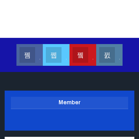
Kalesang Info
Kalesang Media
Kalesang TV
Kalesangofficial
Join us on Facebook
Join us on Twitter
Join us on Youtube
Join us on Instagram
Member