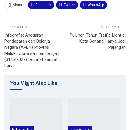
Facebook
Twitter
WhatsApp
Share
Email
Telegram
Print
PREV POST
NEXT POST
Infografis: Anggaran
Puluhan Tahun Traffic Light di
Pendapatan dan Belanja
Kota Sanana Hanya Jadi
Negara (APBN) Provinsi
Pajangan
Maluku Utara sampai dengan
(31/5/2022) tercatat sangat
baik.
You Might Also Like
Infografis
Infografis