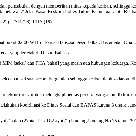
dan pencabulan dengan memberikan miras kepada korban, sehingga ko
uk melawan.” Jelas Kasat Reskrim Polres Tidore Kepulauan, Iptu Redha 
I (22), TAR (26), FHA (18).
tepat pukul 02.00 WIT di Pantai Balisosa Desa Balbar, Kecamatan Oba 
edai yang terletak di Dusun Balisosa.
 MIM [saksi] dan FHA [saksi] yang masih ada hubungan keluarga. K
an pelecehan seksual secara bergantian sehingga korban tidak sadarkan
an rekonstruksi untuk melengkapi berkas perkara yang akan dikirimk
melakukan koordinasi ke Dinas Sosial dan BAPAS karena 3 orang yan
ayat (1) dan (2) atau Pasal 82 ayat (1) Undang-Undang No 35 tahun 