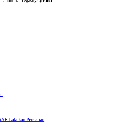
a 15 tahun.” Tegasnya.
(tr-04)
at
 SAR Lakukan Pencarian