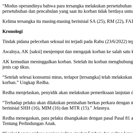
“Modus operandinya bahwa para tersangka melakukan persetubuhan 
persetubuhan dan pencabulan yang saat itu korban tidak berdaya unt
Kelima tersangka itu masing-masing berinisial SA (25), RM (22), FA
Kronologi
Tindak pidana pelecehan seksual ini terjadi pada Rabu (23/6/2022) 
Awalnya, AK [saksi] menjemput dan mengajak korban ke salah satu k
AK kemudian meninggalkan korban. Setelah itu korban menghubungi
jenis cap tikus.
“Setelah selesai konsumsi miras, terlapor [tersangka] telah melakuk
korban.” Ungkap Redha.
Redha menjelaskan, penyidik akan melakukan pemeriksaan lanjutan d
“Terhadap pelaku akan dilakukan pemisahan berkas perkara dengan 
berinisial SHH (16), MIM (16) dan MTR (15).” Jelasnya.
Redha menegaskan, para pelaku disangkakan dengan pasal Pasal 81 
Tentang Perlindungan Anak.