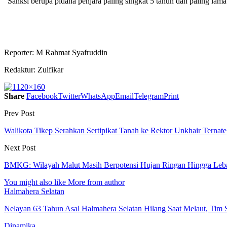
“Sanksi berupa pidana penjara paling singkat 5 tahun dan paling lam
Reporter: M Rahmat Syafruddin
Redaktur: Zulfikar
Share
Facebook
Twitter
WhatsApp
Email
Telegram
Print
Prev Post
Walikota Tikep Serahkan Sertipikat Tanah ke Rektor Unkhair Ternate
Next Post
BMKG: Wilayah Malut Masih Berpotensi Hujan Ringan Hingga Leb
You might also like
More from author
Halmahera Selatan
Nelayan 63 Tahun Asal Halmahera Selatan Hilang Saat Melaut, Tim
Dinamika