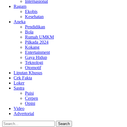
Internasional
Ragam
Ekobis
Kesehatan
Aneka
Pendidikan
Bola
Rumah UMKM
Pilkada 2024
Kokang
Entertainment
Gaya Hidup
Teknologi
Otomotif
Liputan Khusus
Cek Fakta
Loker
Sastra
Puisi
Cerpen
Opini
Video
Advertorial