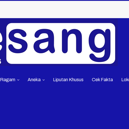
Ragam
Aneka
Liputan Khusus
Cek Fakta
Lok