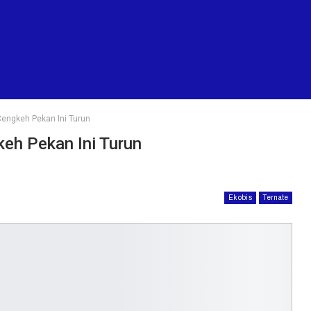
engkeh Pekan Ini Turun
eh Pekan Ini Turun
Ekobis
Ternate