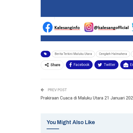
Berita Terkini Maluku Utara
Cengkeh Halmahera
Facebook
Twitter
E
Share
PREV POST
Prakiraan Cuaca di Maluku Utara 21 Januari 20
You Might Also Like