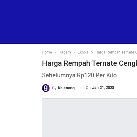
Home
Ragam
Ekobis
Harga Rempah Ternate C
Harga Rempah Ternate Cengk
Sebelumnya Rp120 Per Kilo
On
Jan 21, 2023
By
Kalesang