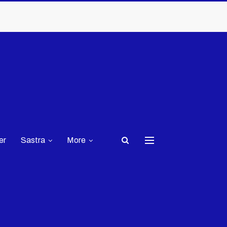
er
Sastra
More