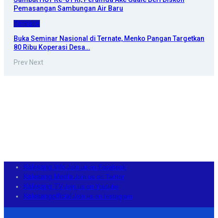
Pemasangan Sambungan Air Baru
Ternate
Buka Seminar Nasional di Ternate, Menko Pangan Targetkan
80 Ribu Koperasi Desa…
Prev
Next
Kalesang Info
Join us on Facebook
Kalesang Media
Join us on Twitter
Kalesang TV
Join us on Youtube
Kalesangofficial
Join us on Instagram