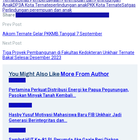
Anak
DP3A Kota Ternate
perlindungan anak
PKK Kota Ternate
Satgas
Perlindungan perempuan dan anak
Share
Facebook
Twitter
WhatsApp
Email
Telegram
Print
Prev Post
Aikom Ternate Gelar PKKMB Tanggal 7 September
Next Post
Tiga Proyek Pembangunan di Fakultas Kedokteran Unkhair Ternate
Bakal Selesai Desember 2023
You Might Also Like
More From Author
Ternate
Pertamina Perkuat Distribusi Energi ke Papua Pegunungan,
Pasokan Minyak Tanah Kembali…
Pendidikan
Hasby Yusuf Motivasi Mahasiswa Baru FIB Unkhair Jadi
Generasi Berintegritas dan…
Ternate
Sambut HUT Ke-81 RI, Perumda Ake Gaale Beri Diskon