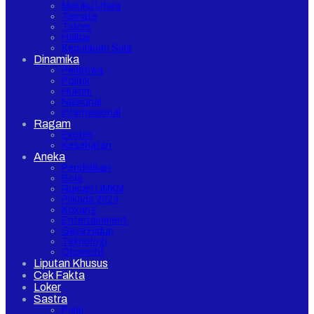
Maluku Utara
Ternate
Tidore
Halbar
Kepulauan Sula
Dinamika
Peristiwa
Politik
Hukrim
Nasional
Internasional
Ragam
Ekobis
Kesehatan
Aneka
Pendidikan
Bola
Rumah UMKM
Pilkada 2024
Kokang
Entertainment
Gaya Hidup
Teknologi
Otomotif
Liputan Khusus
Cek Fakta
Loker
Sastra
Puisi