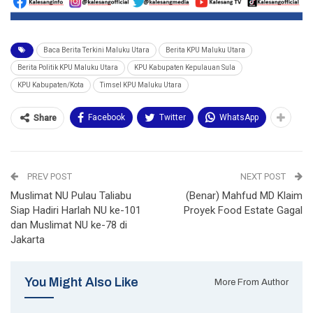
Baca Berita Terkini Maluku Utara
Berita KPU Maluku Utara
Berita Politik KPU Maluku Utara
KPU Kabupaten Kepulauan Sula
KPU Kabupaten/Kota
Timsel KPU Maluku Utara
Facebook
Twitter
WhatsApp
Share
PREV POST
NEXT POST
Muslimat NU Pulau Taliabu
(Benar) Mahfud MD Klaim
Siap Hadiri Harlah NU ke-101
Proyek Food Estate Gagal
dan Muslimat NU ke-78 di
Jakarta
You Might Also Like
More From Author