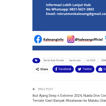
Berita Kota Ternate
berita ukm
ice 2024
UKM 
Facebook
Twitter
E
Share
PREV POST
Ikut Ajang Deep n Extreme 2024, Nukila Dive Ce
Ternate Gaet Banyak Wisatawan ke Maluku Uta