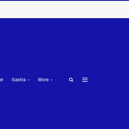
er
Sastra
More