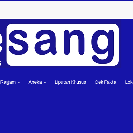
Ragam
Aneka
Liputan Khusus
Cek Fakta
Lok