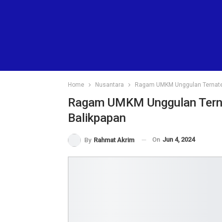
Home
Nusantara
Ragam UMKM Unggulan Ternate D
Ragam UMKM Unggulan Ternat
Balikpapan
On
Jun 4, 2024
By
Rahmat Akrim