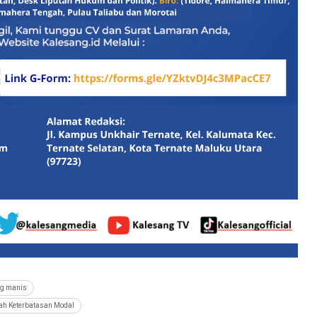
ng manis
gah Keterbatasan Modal