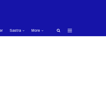
er
Sastra
More