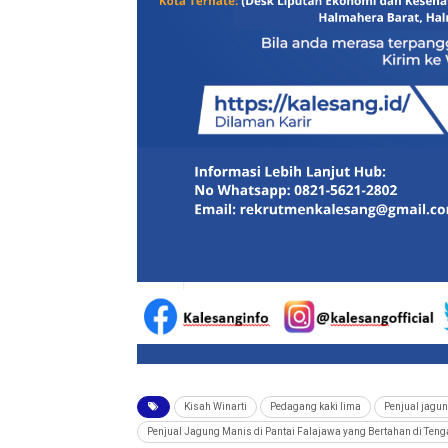
Kisah Winarti
Pedagang kaki lima
Penjual jagu
Penjual Jagung Manis di Pantai Falajawa yang Bertahan di Ten