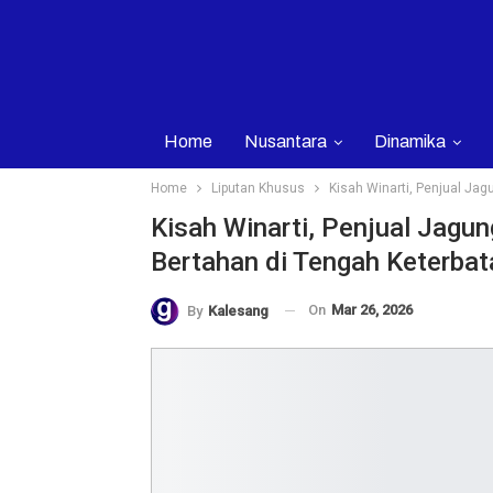
Home
Nusantara
Dinamika
Home
Liputan Khusus
Kisah Winarti, Penjual Ja
Kisah Winarti, Penjual Jagu
Bertahan di Tengah Keterba
On
Mar 26, 2026
By
Kalesang