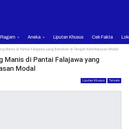
Ragam
Aneka
Liputan Khusus
Cek Fakta
Lok
gung Manis di Pantai Falajawa yang Bertahan di Tengah Keterbatasan Modal
ng Manis di Pantai Falajawa yang
tasan Modal
Liputan Khusus
Ternate