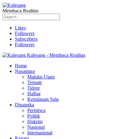
Membaca Realitas
Likes
Followers
Subscribers
Followers
Kalesang - Membaca Realitas
Home
Nusantara
Maluku Utara
Ternate
Tidore
Halbar
Kepulauan Sula
Dinamika
Peristiwa
Politik
Hukrim
Nasional
Internasional
Ragam