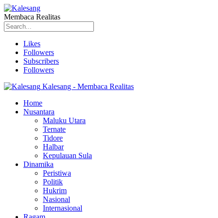
Membaca Realitas
Likes
Followers
Subscribers
Followers
Kalesang - Membaca Realitas
Home
Nusantara
Maluku Utara
Ternate
Tidore
Halbar
Kepulauan Sula
Dinamika
Peristiwa
Politik
Hukrim
Nasional
Internasional
Ragam