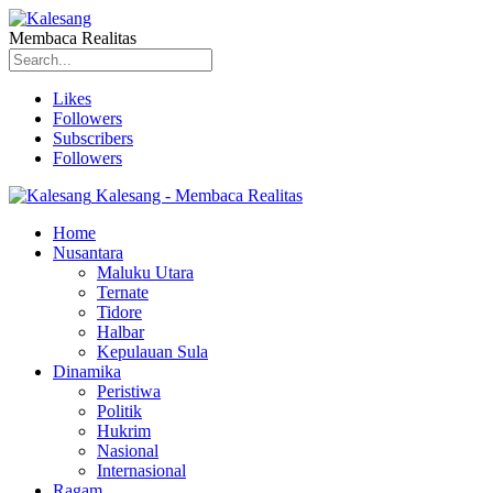
Membaca Realitas
Likes
Followers
Subscribers
Followers
Kalesang - Membaca Realitas
Home
Nusantara
Maluku Utara
Ternate
Tidore
Halbar
Kepulauan Sula
Dinamika
Peristiwa
Politik
Hukrim
Nasional
Internasional
Ragam