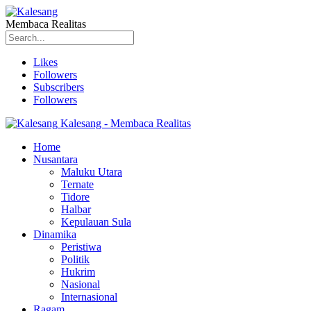
Membaca Realitas
Likes
Followers
Subscribers
Followers
Kalesang - Membaca Realitas
Home
Nusantara
Maluku Utara
Ternate
Tidore
Halbar
Kepulauan Sula
Dinamika
Peristiwa
Politik
Hukrim
Nasional
Internasional
Ragam