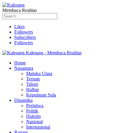
Membaca Realitas
Likes
Followers
Subscribers
Followers
Kalesang - Membaca Realitas
Home
Nusantara
Maluku Utara
Ternate
Tidore
Halbar
Kepulauan Sula
Dinamika
Peristiwa
Politik
Hukrim
Nasional
Internasional
Ragam