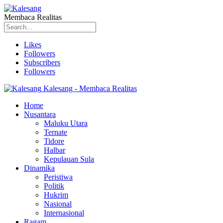
Membaca Realitas
Likes
Followers
Subscribers
Followers
Kalesang - Membaca Realitas
Home
Nusantara
Maluku Utara
Ternate
Tidore
Halbar
Kepulauan Sula
Dinamika
Peristiwa
Politik
Hukrim
Nasional
Internasional
Ragam