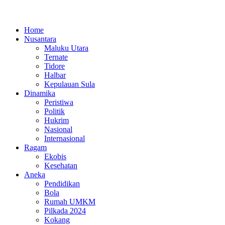
Home
Nusantara
Maluku Utara
Ternate
Tidore
Halbar
Kepulauan Sula
Dinamika
Peristiwa
Politik
Hukrim
Nasional
Internasional
Ragam
Ekobis
Kesehatan
Aneka
Pendidikan
Bola
Rumah UMKM
Pilkada 2024
Kokang