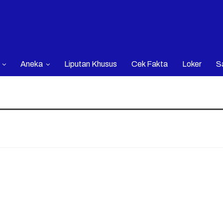
Aneka
Liputan Khusus
Cek Fakta
Loker
S