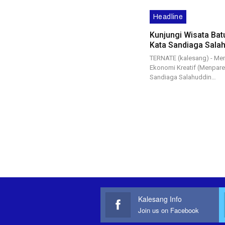
Headline
Kunjungi Wisata Batu
Kata Sandiaga Sala
TERNATE (kalesang) - Ment
Ekonomi Kreatif (Menpare
Sandiaga Salahuddin…
Kalesang Info
Join us on Facebook