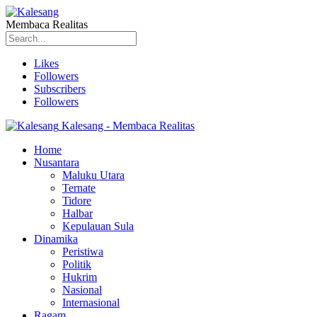
Membaca Realitas
Likes
Followers
Subscribers
Followers
Kalesang - Membaca Realitas
Home
Nusantara
Maluku Utara
Ternate
Tidore
Halbar
Kepulauan Sula
Dinamika
Peristiwa
Politik
Hukrim
Nasional
Internasional
Ragam