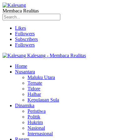
Membaca Realitas
Likes
Followers
Subscribers
Followers
Kalesang - Membaca Realitas
Home
Nusantara
Maluku Utara
Ternate
Tidore
Halbar
Kepulauan Sula
Dinamika
Peristiwa
Politik
Hukrim
Nasional
Internasional
Ragam