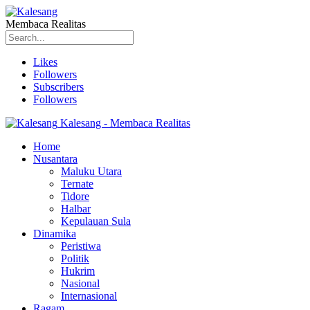
Membaca Realitas
Likes
Followers
Subscribers
Followers
Kalesang - Membaca Realitas
Home
Nusantara
Maluku Utara
Ternate
Tidore
Halbar
Kepulauan Sula
Dinamika
Peristiwa
Politik
Hukrim
Nasional
Internasional
Ragam