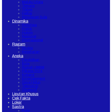
Maluku Utara
Ternate
Tidore
Halbar
Kepulauan Sula
Dinamika
Peristiwa
Politik
Hukrim
Nasional
Internasional
Ragam
Ekobis
Kesehatan
Aneka
Pendidikan
Bola
Rumah UMKM
Pilkada 2024
Kokang
Entertainment
Gaya Hidup
Teknologi
Otomotif
Liputan Khusus
Cek Fakta
Loker
Sastra
Puisi