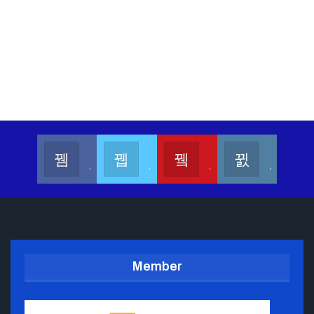
Kalesang Info
Kalesang Media
Kalesang TV
Kalesangofficial
Join us on Facebook
Join us on Twitter
Join us on Youtube
Join us on Instagram
Member