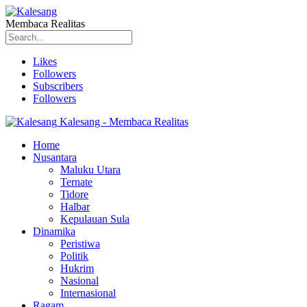
Membaca Realitas
Likes
Followers
Subscribers
Followers
Kalesang - Membaca Realitas
Home
Nusantara
Maluku Utara
Ternate
Tidore
Halbar
Kepulauan Sula
Dinamika
Peristiwa
Politik
Hukrim
Nasional
Internasional
Ragam