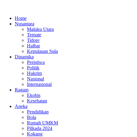
Home
Nusantara
Maluku Utara
Ternate
Tidore
Halbar
Kepulauan Sula
Dinamika
Peristiwa
Politik
Hukrim
Nasional
Internasional
Ragam
Ekobis
Kesehatan
Aneka
Pendidikan
Bola
Rumah UMKM
Pilkada 2024
Kokang