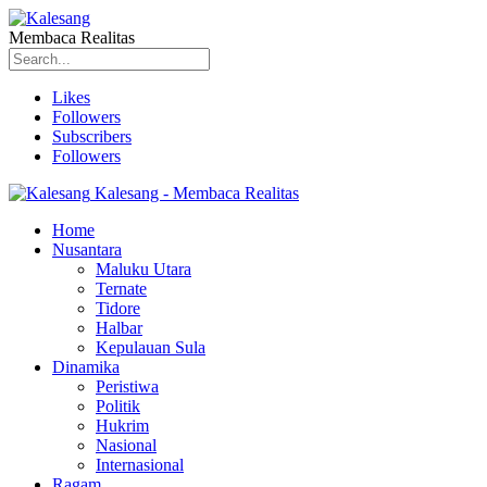
Membaca Realitas
Likes
Followers
Subscribers
Followers
Kalesang - Membaca Realitas
Home
Nusantara
Maluku Utara
Ternate
Tidore
Halbar
Kepulauan Sula
Dinamika
Peristiwa
Politik
Hukrim
Nasional
Internasional
Ragam