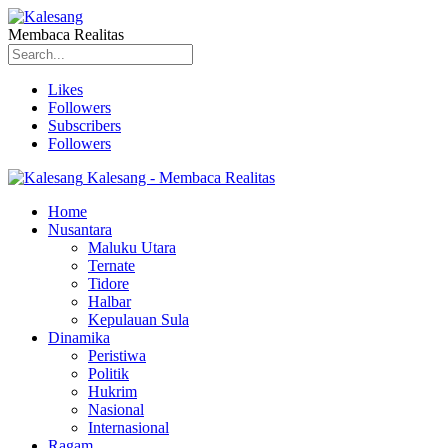
Membaca Realitas
Likes
Followers
Subscribers
Followers
Kalesang - Membaca Realitas
Home
Nusantara
Maluku Utara
Ternate
Tidore
Halbar
Kepulauan Sula
Dinamika
Peristiwa
Politik
Hukrim
Nasional
Internasional
Ragam