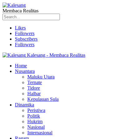
Membaca Realitas
Likes
Followers
Subscribers
Followers
Kalesang - Membaca Realitas
Home
Nusantara
Maluku Utara
Ternate
Tidore
Halbar
Kepulauan Sula
Dinamika
Peristiwa
Politik
Hukrim
Nasional
Internasional
Ragam