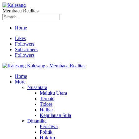
Membaca Realitas
Home
Likes
Followers
Subscribers
Followers
Kalesang - Membaca Realitas
Home
More
Nusantara
Maluku Utara
Ternate
Tidore
Halbar
Kepulauan Sula
Dinamika
Peristiwa
Politik
Hukrim