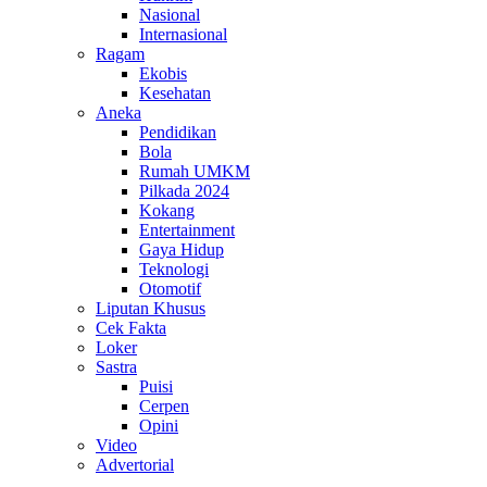
Nasional
Internasional
Ragam
Ekobis
Kesehatan
Aneka
Pendidikan
Bola
Rumah UMKM
Pilkada 2024
Kokang
Entertainment
Gaya Hidup
Teknologi
Otomotif
Liputan Khusus
Cek Fakta
Loker
Sastra
Puisi
Cerpen
Opini
Video
Advertorial