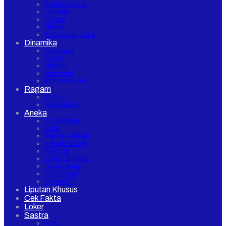
Maluku Utara
Ternate
Tidore
Halbar
Kepulauan Sula
Dinamika
Peristiwa
Politik
Hukrim
Nasional
Internasional
Ragam
Ekobis
Kesehatan
Aneka
Pendidikan
Bola
Rumah UMKM
Pilkada 2024
Kokang
Entertainment
Gaya Hidup
Teknologi
Otomotif
Liputan Khusus
Cek Fakta
Loker
Sastra
Puisi