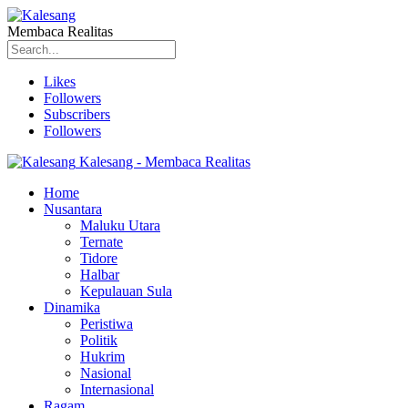
Membaca Realitas
Likes
Followers
Subscribers
Followers
Kalesang - Membaca Realitas
Home
Nusantara
Maluku Utara
Ternate
Tidore
Halbar
Kepulauan Sula
Dinamika
Peristiwa
Politik
Hukrim
Nasional
Internasional
Ragam