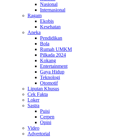
Nasional
Internasional
Ragam
Ekobis
Kesehatan
Aneka
Pendidikan
Bola
Rumah UMKM
Pilkada 2024
Kokang
Entertainment
Gaya Hidup
Teknologi
Otomotif
Liputan Khusus
Cek Fakta
Loker
Sastra
Puisi
Cerpen
Opini
Video
Advertorial