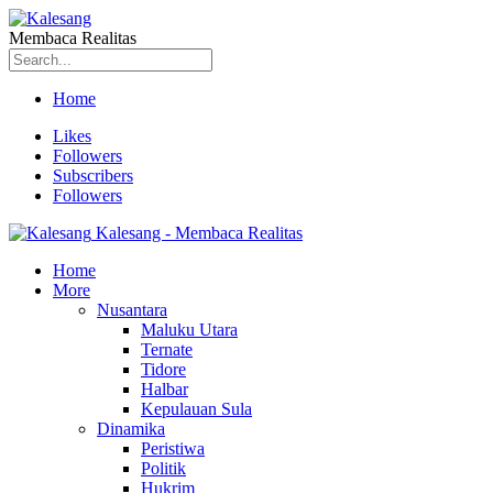
Membaca Realitas
Home
Likes
Followers
Subscribers
Followers
Kalesang - Membaca Realitas
Home
More
Nusantara
Maluku Utara
Ternate
Tidore
Halbar
Kepulauan Sula
Dinamika
Peristiwa
Politik
Hukrim