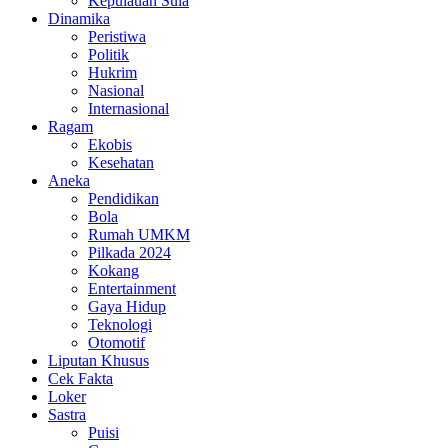
Kepulauan Sula
Dinamika
Peristiwa
Politik
Hukrim
Nasional
Internasional
Ragam
Ekobis
Kesehatan
Aneka
Pendidikan
Bola
Rumah UMKM
Pilkada 2024
Kokang
Entertainment
Gaya Hidup
Teknologi
Otomotif
Liputan Khusus
Cek Fakta
Loker
Sastra
Puisi