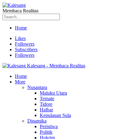
Membaca Realitas
Home
Likes
Followers
Subscribers
Followers
Kalesang - Membaca Realitas
Home
More
Nusantara
Maluku Utara
Ternate
Tidore
Halbar
Kepulauan Sula
Dinamika
Peristiwa
Politik
Hukrim