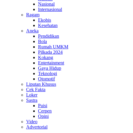
Nasional
Internasional
Ragam
Ekobis
Kesehatan
Aneka
Pendidikan
Bola
Rumah UMKM
Pilkada 2024
Kokang
Entertainment
Gaya Hidup
Teknologi
Otomotif
Liputan Khusus
Cek Fakta
Loker
Sastra
Puisi
Cerpen
Opini
Video
Advertorial