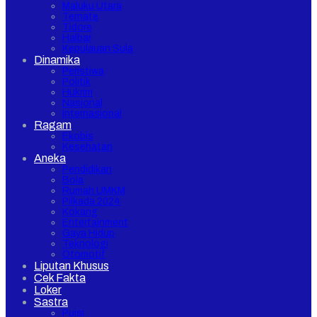
Maluku Utara
Ternate
Tidore
Halbar
Kepulauan Sula
Dinamika
Peristiwa
Politik
Hukrim
Nasional
Internasional
Ragam
Ekobis
Kesehatan
Aneka
Pendidikan
Bola
Rumah UMKM
Pilkada 2024
Kokang
Entertainment
Gaya Hidup
Teknologi
Otomotif
Liputan Khusus
Cek Fakta
Loker
Sastra
Puisi