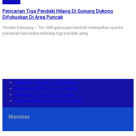
Headline
Pencarian Tiga Pendaki Hilang Di Gunung Dukono
Difokuskan Di Area Puncak
Ternate, Kalesang — Tim SAR gabungan kembali melanjutkan operasi
pencarian hari kedua terhadap tiga pendaki yang…
Kalesang Info
Join us on Facebook
Kalesang Media
Join us on Twitter
Kalesang TV
Join us on Youtube
Kalesangofficial
Join us on Instagram
Member