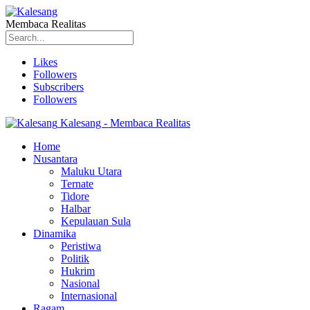
Membaca Realitas
Likes
Followers
Subscribers
Followers
Kalesang - Membaca Realitas
Home
Nusantara
Maluku Utara
Ternate
Tidore
Halbar
Kepulauan Sula
Dinamika
Peristiwa
Politik
Hukrim
Nasional
Internasional
Ragam