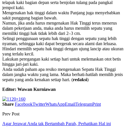
telapak kaki bagian depan serta benjolan tulang pada pangkal
jempol kaki.
Mengenakan hak tinggi dalam waktu Panjang juga menyebabkan
sakit punggung bagian bawah.
Namun, jika anda harus mengenakan Hak Tinggi terus menerus
dalam pekerjaan anda, maka anda harus memilih sepatu yang
memiliki tinggi hak tidak lebih dari 2–3 cm.
Selingi penggunaan sepatu hak tinggi dengan sepatu yang lebih
nyaman, sehingga kaki dapat bergerak secara alami dan leluasa.
Hindari memilih sepatu hak tinggi dengan ujung lancip atau ukuran
yang terlalu kecil.
Lakukan peregangan kaki setiap hari untuk melemaskan otot betis
hingga jari-jari kaki.
Anda sudah paham apa resiko mengenakan Sepatu Hak Tinggi
dalam jangka waktu yang lama. Maka berhati-hatilah memilih jenis
sepatu yang anda kenakan setiap hari. (
redaksi
)
Editor: Wawan Kurniawan
Share
Facebook
Twitter
WhatsApp
Email
Telegram
Print
Prev Post
Agar Jerawat Anda tak Bertambah Parah, Perhatikan Hal ini