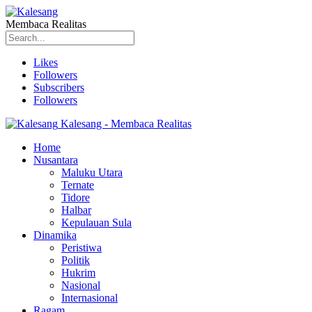
Membaca Realitas
Likes
Followers
Subscribers
Followers
Kalesang - Membaca Realitas
Home
Nusantara
Maluku Utara
Ternate
Tidore
Halbar
Kepulauan Sula
Dinamika
Peristiwa
Politik
Hukrim
Nasional
Internasional
Ragam