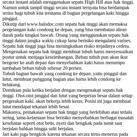
secara instant adalah menggenakan sepatu High Hill atau hak tinggi.
Namun untuk tampil tinggi secara instant ternyata bisa berdampak
serius bagi tubuh kita terutama di bagian pergelangan kaki hingga
pinggul.
Dikutip dari www.halodoc.com sepatu hak tinggi akan memaksa
pergelangan kaki condong ke depan, yang bisa membatasi aliran
darah pada tungkai bawah. Orang yang menggunakan sepatu hak
tinggi dalam jangka waktu cukup lama berisiko mengalami varises.
Sepatu hak tinggi juga bisa meningkatkan risiko terjadinya cedera.
Mengenakan sepatu hak tinggi membuat tubuh harus menyesuaikan
postur untuk menjaga keseimbangan. Beban tubuh pun akan ikut
bergeser ke arah depan dan menyebabkan kaki harus menumpu
tambahan beban tubuh sebesar 20 persen.
Tubuh bagian bawah yang condong ke depan, yaitu pinggul dan
lutut, membuat punggung bagian atas harus lebih condong ke
belakang.
Demikian pula ketika berjalan dengan mengenakan sepatu hak
tinggi. Otot-otot pinggul dan lutut yang berperan besar dalam setiap
pergerakan kaki, akan bekerja lebih keras. Posisi ini juga membuat
lutut mendapat tekanan lebih besar.
Makanya, pemakaian sepatu hak tinggi yang berlebihan atau terlalu
sering, lama-kelamaan bisa berisiko menyebabkan berbagai masalah
kesehatan seperti otot betis, nyeri dan bengkak pada tumit saat
berjalan bahkan hingga sulit berjalan.
Jari kaki juga bengkok karena tekanan secara terus-menerus pada