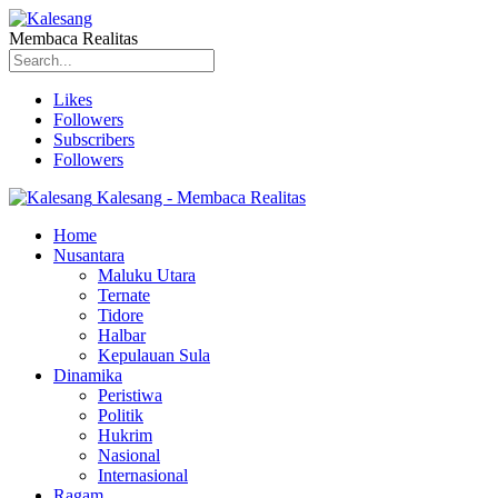
Membaca Realitas
Likes
Followers
Subscribers
Followers
Kalesang - Membaca Realitas
Home
Nusantara
Maluku Utara
Ternate
Tidore
Halbar
Kepulauan Sula
Dinamika
Peristiwa
Politik
Hukrim
Nasional
Internasional
Ragam