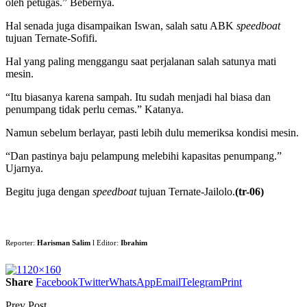
oleh petugas.” Bebernya.
Hal senada juga disampaikan Iswan, salah satu ABK
speedboat
tujuan Ternate-Sofifi.
Hal yang paling menggangu saat perjalanan salah satunya mati
mesin.
“Itu biasanya karena sampah. Itu sudah menjadi hal biasa dan
penumpang tidak perlu cemas.” Katanya.
Namun sebelum berlayar, pasti lebih dulu memeriksa kondisi mesin.
“Dan pastinya baju pelampung melebihi kapasitas penumpang.”
Ujarnya.
Begitu juga dengan
speedboat
tujuan Ternate-Jailolo.
(tr-06)
Reporter:
Harisman Salim
l Editor:
Ibrahim
Share
Facebook
Twitter
WhatsApp
Email
Telegram
Print
Prev Post