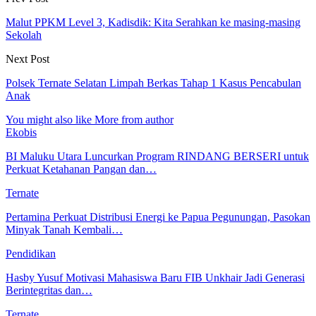
Malut PPKM Level 3, Kadisdik: Kita Serahkan ke masing-masing
Sekolah
Next Post
Polsek Ternate Selatan Limpah Berkas Tahap 1 Kasus Pencabulan
Anak
You might also like
More from author
Ekobis
BI Maluku Utara Luncurkan Program RINDANG BERSERI untuk
Perkuat Ketahanan Pangan dan…
Ternate
Pertamina Perkuat Distribusi Energi ke Papua Pegunungan, Pasokan
Minyak Tanah Kembali…
Pendidikan
Hasby Yusuf Motivasi Mahasiswa Baru FIB Unkhair Jadi Generasi
Berintegritas dan…
Ternate